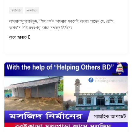
অফিশিয়াল
ময়মনসিংহ
আসসালামুআলাইকুম, প্রিয় দর্শক আপনারা সকলেই অবগত আছেন যে, হেল্পিং
আদার’স বিডি মধ্যপাড়া জামে মসজিদ নির্মানের
আরো জানতে