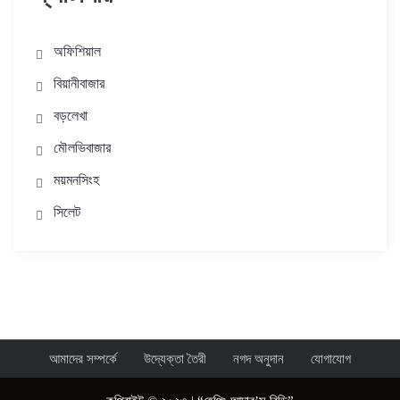
অফিশিয়াল
বিয়ানীবাজার
বড়লেখা
মৌলভিবাজার
ময়মনসিংহ
সিলেট
আমাদের সম্পর্কে
উদ্যেক্তা তৈরী
নগদ অনুদান
যোগাযোগ