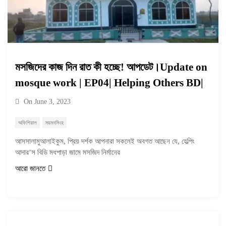
মসজিদের কাজ দিন রাত কী হচ্ছে! আপডেট।Update on
mosque work | EP04| Helping Others BD|
On
June 3, 2023
অফিশিয়াল
ময়মনসিংহ
আসসালামুআলাইকুম, প্রিয় দর্শক আপনারা সকলেই অবগত আছেন যে, হেল্পিং
আদার’স বিডি মধপাড়া জামে মসজিদ নির্মানের
আরো জানতে