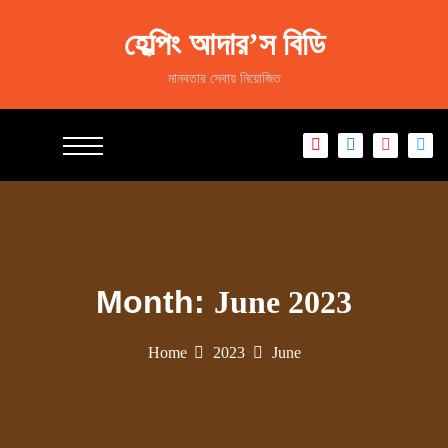
S
k
হেল্পিং আদার’স বিডি
i
p
মানবতার সেবায় নিয়োজিত
t
o
c
o
n
t
e
n
t
Month:
June 2023
Home
2023
June