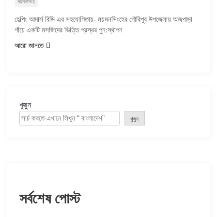
ময়মনসিংহ
হেল্পিং আদার্স বিডি এর সহযোগিতায়- ময়মনসিংহের গৌরিপুর উপজেলায় অজপাড়া
গাঁয়ে একটি মসজিদের ভিত্তি প্রস্থর পুন:স্থাপন
আরো জানতে
খুজুন
খুজুন
সর্বশেষ পোস্ট