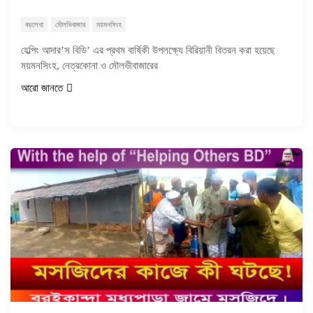
বড়লেখা
মৌলভিবাজার
ময়মনসিংহ
হেল্পিং আদার’স বিডি’ এর প্রথম বার্ষিকী উপলক্ষ্যে বিরিয়ানী বিতরন করা হয়েছে
ময়মনসিংহ, নেত্রকোনা ও মৌলভীবাজারের
আরো জানতে