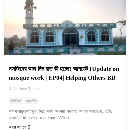
মসজিদের কাজ দিন রাত কী হচ্ছে! আপডেট।Update on
mosque work | EP04| Helping Others BD|
On
June 3, 2023
অফিশিয়াল
ময়মনসিংহ
আসসালামুআলাইকুম, প্রিয় দর্শক আপনারা সকলেই অবগত আছেন যে, হেল্পিং
আদার’স বিডি মধপাড়া জামে মসজিদ নির্মানের
আরো জানতে