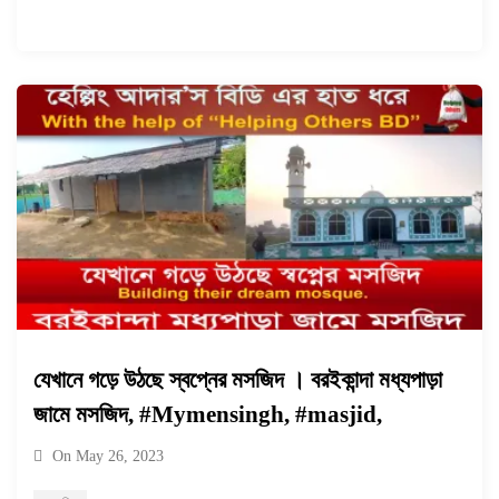
যেখানে গড়ে উঠছে স্বপ্নের মসজিদ । বরইকান্দা মধ্যপাড়া
জামে মসজিদ, #Mymensingh, #masjid,
On
May 26, 2023