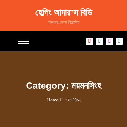
S
k
হেল্পিং আদার’স বিডি
i
p
মানবতার সেবায় নিয়োজিত
t
o
c
o
n
t
e
n
t
Category:
ময়মনসিংহ
Home
ময়মনসিংহ