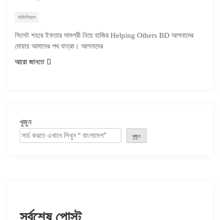
অফিশিয়াল
সিলেট শহরে ইফতার সামগ্রী নিয়ে হাজির Helping Others BD আপনাদের
দোয়ায় আমাদের পথ যাত্রা। আপনাদের
আরো জানতে
খুজুন
খুজুন
সর্বশেষ পোস্ট