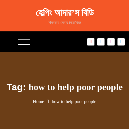
S
k
হেল্পিং আদার’স বিডি
i
p
মানবতার সেবায় নিয়োজিত
t
o
c
o
n
t
e
n
t
Tag:
how to help poor people
Home
how to help poor people