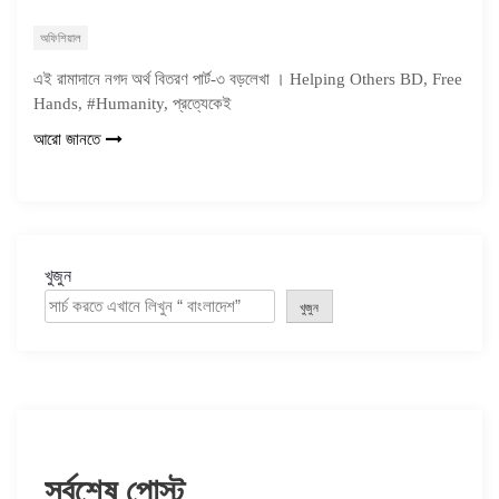
অফিশিয়াল
এই রামাদানে নগদ অর্থ বিতরণ পার্ট-৩ বড়লেখা । Helping Others BD, Free
Hands, #Humanity, প্রত্যেকেই
আরো জানতে
খুজুন
খুজুন
সর্বশেষ পোস্ট